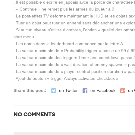
. Il est possible d’écrire en japoais avce la police de charactèr
. « Continue » ne remet plus les armes du joueur à 0
. Le post-effets TV déforme maintenant le HUD et les objets tex
. Tuer un objet peut tuer un ennemi sans déclancher une explo
. Si aucun niveau n’utilise d’ombres, l’option « qualité des ombr
start menu
. Les noms dans le leaderboard commence par la lettre A
. La valeur maximale de « Probability trigger » passe de 99 à 9
. La valeur maximale des triggers Timer and countdown passe 
. La valeur maximale de « wait duration of enemy spawns » pa
. La valeur maximale de « player control position duration » pa
. Ajout du bouton « trigger Always activated checkbox »
Share this post:
on Twitter
on Facebook
on 
NO COMMENTS